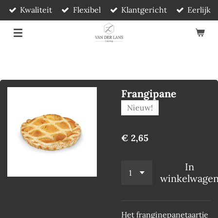
Kwaliteit
Flexibel
Klantgericht
Eerlijk
Ga
direct
naar
de
hoofdinhoud
Frangipane
Nieuw!
€ 2,65
In
winkelwage
Het franginepanetaartje