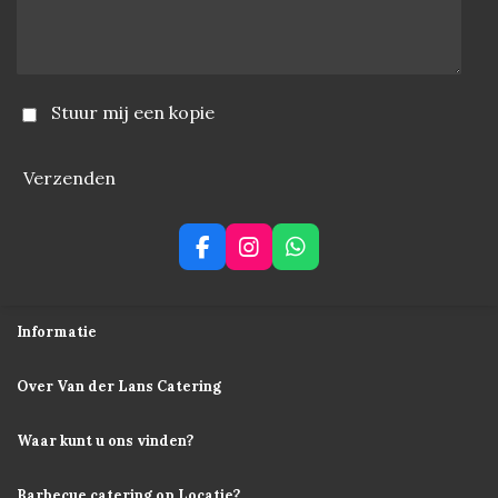
Stuur mij een kopie
Verzenden
F
I
W
a
n
h
c
s
a
e
t
t
Informatie
b
a
s
o
g
A
o
r
p
Over Van der Lans Catering
k
a
p
m
Waar kunt u ons vinden?
Barbecue catering op Locatie?