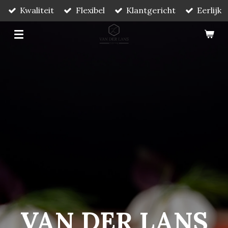
Kwaliteit
Flexibel
Klantgericht
Eerlijk
Ga
direct
naar
de
hoofdinhoud
VAN DER LANS