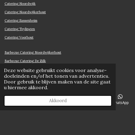
Catering Noordwijk
Catering Noordwijkerhout
Catering Sassenheim
Catering Teylingen
Catering Voorhout
Barbecue Catering Noordwijkerhout
Barbecue Catering De Zilk
Barbecue Catering Noordwijk
Deze website gebruikt cookies voor analyse-
doeleinden en/of het tonen van advertenties.
Barbecue Catering Voorhout
Door gebruik te blijven maken van de site gaat
Barbecue Catering Sassenheim
u hiermee akkoord.
Barbecue Catering Lisse
Akkoord
E-mailadres
Telefoonnummer
Kaart
Facebook
WhatsApp
Barbecue Catering Hillegom
Barbecue Catering Warmond
Barbecue Catering Katwijk
Barbecue Catering Rijnsburg