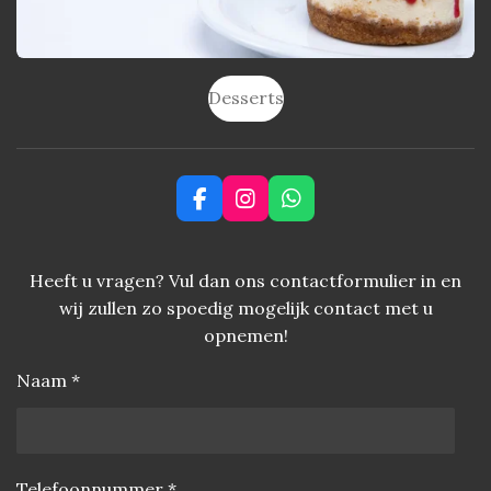
Desserts
F
I
W
a
n
h
c
s
a
e
t
t
Heeft u vragen? Vul dan ons contactformulier in en
b
a
s
wij zullen zo spoedig mogelijk contact met u
o
g
A
o
r
p
opnemen!
k
a
p
m
Naam *
Telefoonnummer *