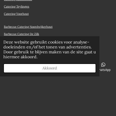
Catering Teylingen
Catering Voorhout
Barbecue Catering Noordwijkerhout
Barbecue Catering De Zilk
Barbecue Catering Noordwijk
Deze website gebruikt cookies voor analyse-
doeleinden en/of het tonen van advertenties.
Barbecue Catering Voorhout
Door gebruik te blijven maken van de site gaat u
Barbecue Catering Sassenheim
hiermee akkoord.
Barbecue Catering Lisse
Akkoord
E-mailadres
Telefoonnummer
Kaart
Facebook
WhatsApp
Barbecue Catering Hillegom
Barbecue Catering Warmond
Barbecue Catering Katwijk
Barbecue Catering Rijnsburg
Barbecue Catering Bollenstreek
© 2020-2025 van der Lans catering