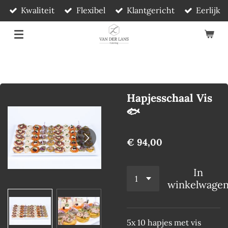
Kwaliteit
Flexibel
Klantgericht
Eerlijk
Ga
direct
naar
de
hoofdinhoud
Hapjesschaal Vis
🐟
€ 94,00
In
winkelwage
5x 10 hapjes met vis